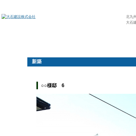
北九
大石
ホーム
場所別リフォーム
工事の流れ
新築
○○様邸 6