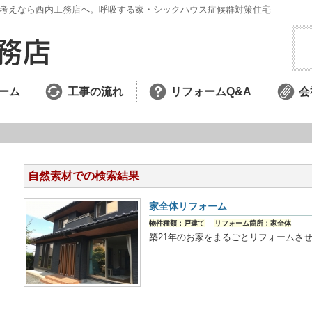
考えなら西内工務店へ。呼吸する家・シックハウス症候群対策住宅
ーム
工事の流れ
リフォームQ&A
会
自然素材での検索結果
家全体リフォーム
物件種類：戸建て
リフォーム箇所：家全体
築21年のお家をまるごとリフォームさ